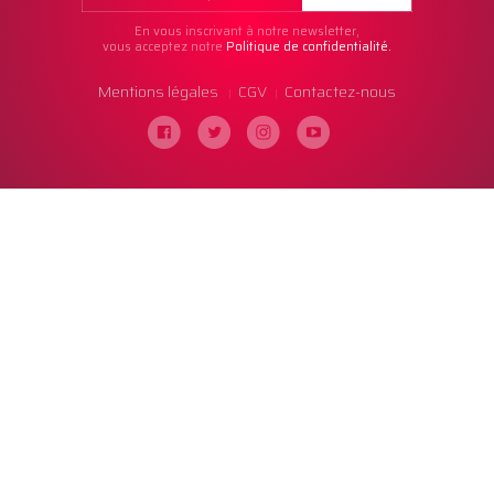
En vous inscrivant à notre newsletter,
vous acceptez notre
Politique de confidentialité.
Mentions légales
CGV
Contactez-nous
|
|