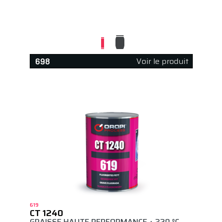
Voir le produit
698
619
CT 1240
GRAISSE HAUTE PERFORMANCE + 320 °C