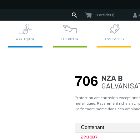
0 article(s)
APPLIQUER
LUBRIFIER
ASSEMBLER
706
NZA B
GALVANISA
Protection anticorrosion exceptionne
métalliques. Revêtement riche en zinc
Performant même dans des ambiance
Contenant
2706B7