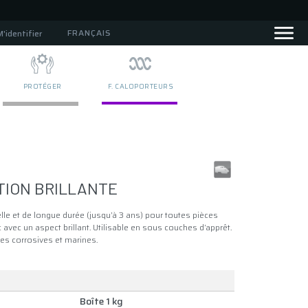
FRANÇAIS
M'identifier
PROTÉGER
F. CALOPORTEURS
TION BRILLANTE
lle et de longue durée (jusqu’à 3 ans) pour toutes pièces
 avec un aspect brillant. Utilisable en sous couches d’apprêt.
s corrosives et marines.
Boîte 1 kg