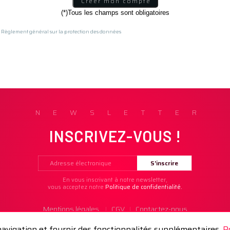
(*)Tous les champs sont obligatoires
 Règlement général sur la protection des données
NEWSLETTER
INSCRIVEZ-VOUS !
En vous inscrivant à notre newsletter,
vous acceptez notre
Politique de confidentialité.
Mentions légales
CGV
Contactez-nous
|
|
 navigation et fournir des fonctionnalités supplémentaires.
P