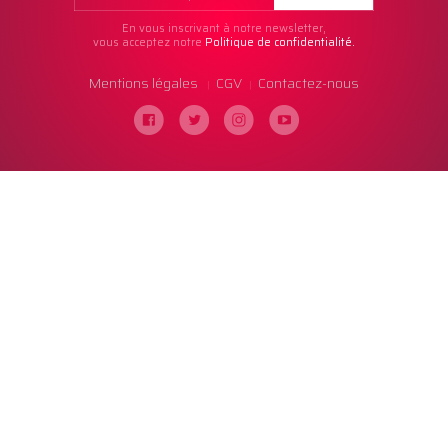
En vous inscrivant à notre newsletter,
vous acceptez notre
Politique de confidentialité.
Mentions légales
CGV
Contactez-nous
|
|