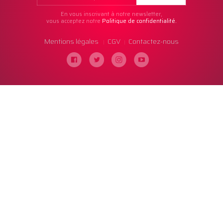
En vous inscrivant à notre newsletter,
vous acceptez notre
Politique de confidentialité.
Mentions légales
CGV
Contactez-nous
|
|