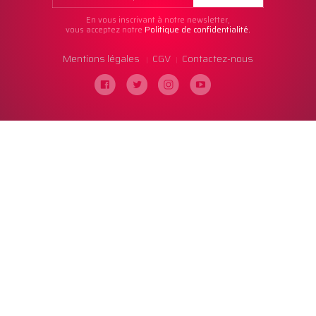
En vous inscrivant à notre newsletter,
vous acceptez notre
Politique de confidentialité.
Mentions légales
CGV
Contactez-nous
|
|